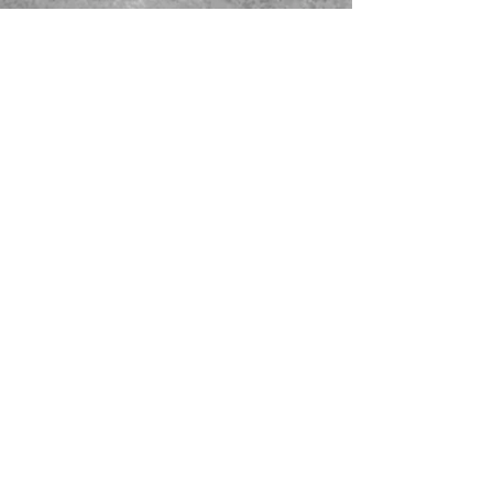
<Política de privacidad OLE>
<Condiciones de pago OLE>
Política de cancelación de
OLE:
DT Productions
Nieuwe Wetering 278
3194 TB Hoogvliet
Phone:
+31643274658
COC:
24407584
- Tax number: NL002350663B97
©
2022 - 2026
Website made by DT Productions