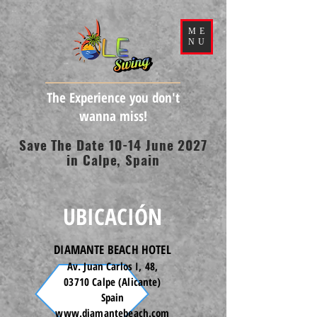
ME
NU
The Experience you don't
wanna miss!
Save The Date 10-14 June 2027
in Calpe, Spain
UBICACIÓN
DIAMANTE BEACH HOTEL
Av. Juan Carlos I, 48,
03710 Calpe (Alicante)
Spain
www.diamantebeach.com