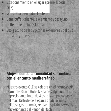
Estacionamiento en el lugar (precio especial
OLE)
Wifi gratuito en todo el hotel
Cena buffet caliente, alojamiento y desayuno
buffet caliente todos los días
Uso gratuito de las 3 piscinas exteriores y del club
de salud y fitness.
Alójese donde la comodidad se combina
con el encanto mediterráneo.
Nuestro evento OLE se celebra en el hermoso AR
Diamante Beach Hotel & Spa de Calpe, un
impresionante hotel de 4 estrellas a pocos pasos
del mar. Disfrute de elegantes habitaciones,
deliciosa gastronomía, relajantes piscinas y vistas
impresionantes al Peñón de Ifach.