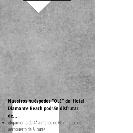
Nuestros huéspedes “OLE” del Hotel
Diamante Beach podrán disfrutar
de…
Alojamiento de 4* a menos de 60 minutos del
aeropuerto de Alicante